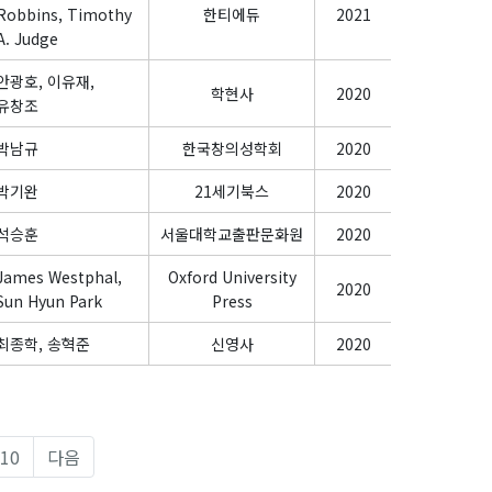
Robbins, Timothy
한티에듀
2021
A. Judge
안광호, 이유재,
학현사
2020
유창조
박남규
한국창의성학회
2020
박기완
21세기북스
2020
석승훈
서울대학교출판문화원
2020
James Westphal,
Oxford University
2020
Sun Hyun Park
Press
최종학, 송혁준
신영사
2020
10
다음