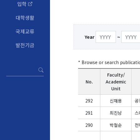
입학
대학생활
국제교류
~
Year
발전기금
* Browse or search publicat
Faculty/
No.
Academic
Unit
292
신재용
공
291
최진남
스
290
박철순
전