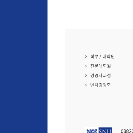
학부
/
대학원
전문대학원
경영자과정
벤처경영학
088