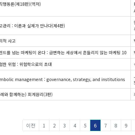
직행동론(제18판)(역저)
고관리 : 이론과 실제가 만나다(제4판)
의적 사고
렌드를 넘는 마케팅이 온다 : 급변하는 세상에서 흔들리지 않는 마케팅 10
험한 위험 : 위험학으로의 초대
mbolic management : governance, strategy, and institutions
사례와 함께하는) 회계원리(3판)
이전
1
2
3
4
5
6
7
8
9