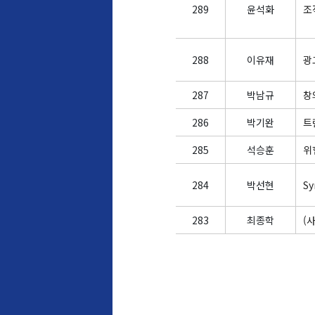
289
윤석화
조
288
이유재
광
287
박남규
창
286
박기완
트
285
석승훈
위
284
박선현
Sy
283
최종학
(