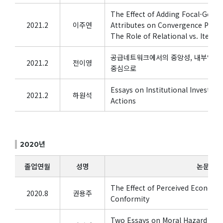
The Effect of Adding Focal-Goal S
2021.2
이주연
Attributes on Convergence Produ
The Role of Relational vs. Item-S
공급네트워크에서의 중앙성, 내부역량과
2021.2
전이영
중심으로
Essays on Institutional Investors
2021.2
하원석
Actions
2020년
졸업연월
성명
논문제목
The Effect of Perceived Economic
2020.8
권용주
Conformity
Two Essays on Moral Hazard and 