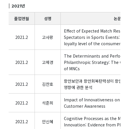
2021년
졸업연월
성명
논문제목
Effect of Expected Match Result
2021.2
고사랑
Spectators in Sports Events: Com
loyalty level of the consumer gr
The Determinants and Performan
2021.2
고제경
Philanthropic Strategy: The Case
of MNCs
항만보안과 항만회복탄력성이 항만의 
2021.2
김찬호
영향에 관한 분석
Impact of Innovativeness on Firm
2021.2
석준희
Customer Awareness
Cognitive Processes as the Micro
2021.2
안신혜
Innovation: Evidence from Pharm