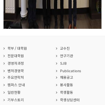
학부
/
대학원
교수진
전문대학원
연구기관
경영자과정
SJB
벤처경영학
Publications
주요연락처
채용공고
캠퍼스 안내
봉사활동
일반현황
학생활동
기부스토리
학생상담센터