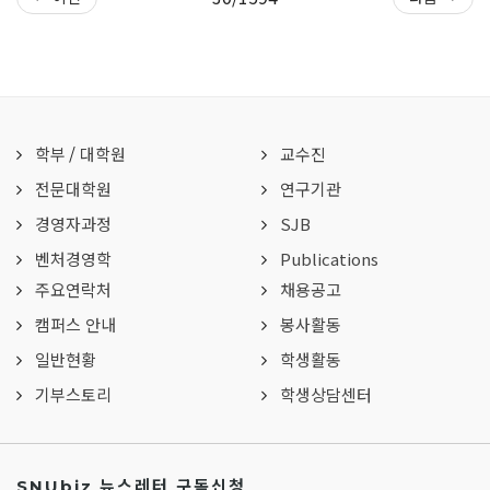
학부
/
대학원
교수진
전문대학원
연구기관
경영자과정
SJB
벤처경영학
Publications
주요연락처
채용공고
캠퍼스 안내
봉사활동
일반현황
학생활동
기부스토리
학생상담센터
SNUbiz 뉴스레터 구독신청