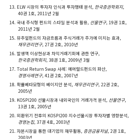
ELW 시장의 투자자 인식과 투자행태 분석,
한국증권학회지
,
40권 1호, 2011년 2월
국내 주식형 펀드의 스타일 분석과 활용,
선물연구
, 19권 1호,
2011년 2월
뮤추얼펀드의 자금흐름과 주식거래가 주가에 미치는 효과,
재무관리연구
, 27권 2호, 2010년
발생액 이상현상과 차익거래기회에 관한 연구,
한국증권학회지
, 38권 1호, 2009년 3월
Total Return Swap 사례: 에머럴드펀드의 파산,
경영사례연구
, 41권 2호, 2007년
확률베타모형의 베이지안 분석,
재무관리연구
, 22권 2호,
2005년
KOSPI200 선물시장과 내외국인의 거래가격 분석,
선물연구
,
13권 1호, 2005년
외환위기 전후의 KOSPI200 지수선물시장 투자자별 영향분석,
경영논집
, 37권 4호, 2003년
자본시장을 통한 대기업의 재무활동,
증권금융저널
, 2권 1호,
2003년