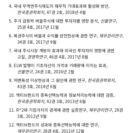
국내 무액면주식제도의 재무적 기대효과와 활성화 방안,
한국증권학회지
, 47권 2호, 2018년 4월
주가 급등락 버블주식에 대한 투자자별 영향 분석,
선물연구
,
25권 4호, 2017년 11월
복권주식의 버블과 수익률 반전현상에 관한 연구,
재무관리연구
,
34권 3호, 2017년 9월
국내 주식시장 개방의 효과와 외국인 투자자의 영향에 관한
고찰,
경영학연구
, 46권 4호, 2017년 8월
ELW 발행이 기초자산의 가격과 거래량에 미치는 효과,
선물연구
, 24권 1호, 2016년 2월
저변동성 이상현상과 그 원인에 관한 연구,
한국증권학회지
,
43권 3호, 2014년 6월
액티브펀드의 종목선택능력과 정보처리능력에 대한 검증,
한국증권학회지
, 42권 3호, 2013년 6월
R^2와 기업가치의 관계에 관한 실증연구,
재무관리연구
, 29권
3호, 2012년 9월
액티브펀드의 성과와 종목선택능력에 대한 연구,
재무관리연구
, 28권 4호, 2011년 12월