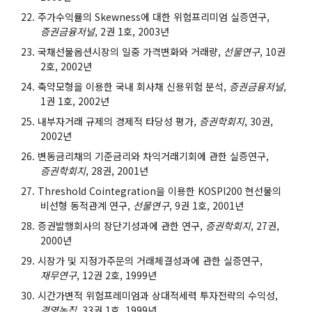
주가수익률의 Skewness에 대한 위험프리미엄 실증연구,
증권금융저널
, 2권 1호, 2003년
국채선물옵션시장의 일중 가격변화와 거래량,
선물연구
, 10권
2호, 2002년
축약모형을 이용한 국내 회사채 신용위험 분석,
증권금융저널
,
1권 1호, 2002년
내부자거래 규제의 경제적 타당성 평가,
증권학회지
, 30권,
2002년
변동금리채의 기준금리와 차익거래기회에 관한 실증연구,
증권학회지
, 28권, 2001년
Threshold Cointegration을 이용한 KOSPI200 현선물의
비선형 동적관계 연구,
선물연구
, 9권 1호, 2001년
증권발행회사의 장단기성과에 관한 연구,
증권학회지
, 27권,
2000년
시장가 및 지정가주문의 거래체결성과에 관한 실증연구,
재무연구
, 12권 2호, 1999년
시간가변적 위험프레미엄과 상대적세력 투자전략의 수익성,
경영논집
, 33권 1호, 1999년