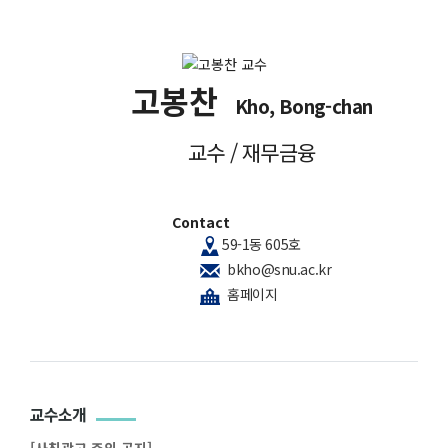
고봉찬
Kho, Bong-chan
교수 / 재무금융
Contact
59-1동 605호
bkho@snu.ac.kr
홈페이지
교수소개
[사칭광고 주의 공지]