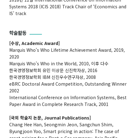
Systems 2018 (ICIS 2018) Track Chair of ‘Economics and
IS’ track
학술활동
[수상, Academic Award]
Marquis Who's Who Lifetime Achievement Award, 2019,
2020
Marquis Who's Who in the World, 2010, 이후 다수
한국경영정보학회 유민 이상문 신진학자상, 2016
한국경영정보학회 IBM 신진우수연구자상, 2008
eBRC Doctoral Award Competition, Outstanding Winner
2002
International Conference on Information Systems, Best
Paper Award in Complete Research Track, 2001
[국외 학술지 논문, Journal Publications]
Chang Hee Han, Seongmin Jeon, Sangchun Shim,
Byungjoon Yoo, Smart pricing in action: The case of
asset pricing for a Rent-a-Car company, Asia Pacific