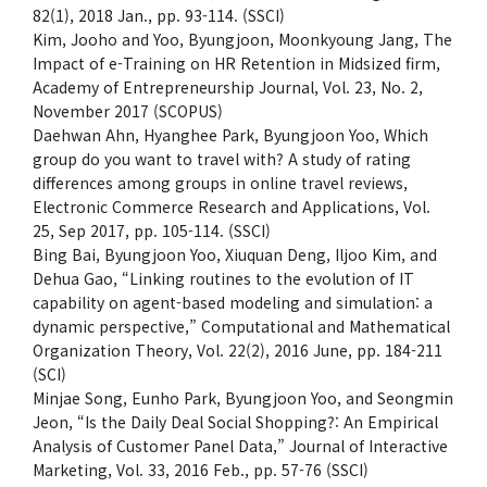
82(1), 2018 Jan., pp. 93-114. (SSCI)
Kim, Jooho and Yoo, Byungjoon, Moonkyoung Jang, The
Impact of e-Training on HR Retention in Midsized firm,
Academy of Entrepreneurship Journal, Vol. 23, No. 2,
November 2017 (SCOPUS)
Daehwan Ahn, Hyanghee Park, Byungjoon Yoo, Which
group do you want to travel with? A study of rating
differences among groups in online travel reviews,
Electronic Commerce Research and Applications, Vol.
25, Sep 2017, pp. 105-114. (SSCI)
Bing Bai, Byungjoon Yoo, Xiuquan Deng, Iljoo Kim, and
Dehua Gao, “Linking routines to the evolution of IT
capability on agent-based modeling and simulation: a
dynamic perspective,” Computational and Mathematical
Organization Theory, Vol. 22(2), 2016 June, pp. 184-211
(SCI)
Minjae Song, Eunho Park, Byungjoon Yoo, and Seongmin
Jeon, “Is the Daily Deal Social Shopping?: An Empirical
Analysis of Customer Panel Data,” Journal of Interactive
Marketing, Vol. 33, 2016 Feb., pp. 57-76 (SSCI)