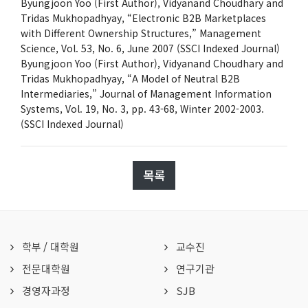
Byungjoon Yoo (First Author), Vidyanand Choudhary and
Tridas Mukhopadhyay, “Electronic B2B Marketplaces
with Different Ownership Structures,” Management
Science, Vol. 53, No. 6, June 2007 (SSCI Indexed Journal)
Byungjoon Yoo (First Author), Vidyanand Choudhary and
Tridas Mukhopadhyay, “A Model of Neutral B2B
Intermediaries,” Journal of Management Information
Systems, Vol. 19, No. 3, pp. 43-68, Winter 2002-2003.
(SSCI Indexed Journal)
목록
학부
/
대학원
교수진
전문대학원
연구기관
경영자과정
SJB