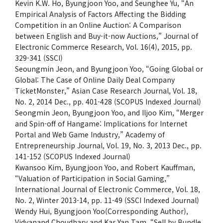
Kevin K.W. Ho, Byungjoon Yoo, and Seunghee Yu, “An
Empirical Analysis of Factors Affecting the Bidding
Competition in an Online Auction: A Comparison
between English and Buy-it-now Auctions,” Journal of
Electronic Commerce Research, Vol. 16(4), 2015, pp.
329-341 (SSCI)
Seoungmin Jeon, and Byungjoon Yoo, “Going Global or
Global: The Case of Online Daily Deal Company
TicketMonster,” Asian Case Research Journal, Vol. 18,
No. 2, 2014 Dec., pp. 401-428 (SCOPUS Indexed Journal)
Seongmin Jeon, Byungjoon Yoo, and Iljoo Kim, “Merger
and Spin-off of Hangame: Implications for Internet
Portal and Web Game Industry,” Academy of
Entrepreneurship Journal, Vol. 19, No. 3, 2013 Dec., pp.
141-152 (SCOPUS Indexed Journal)
Kwansoo Kim, Byungjoon Yoo, and Robert Kauffman,
“Valuation of Participation in Social Gaming,”
International Journal of Electronic Commerce, Vol. 18,
No. 2, Winter 2013-14, pp. 11-49 (SSCI Indexed Journal)
Wendy Hui, Byungjoon Yoo(Corresponding Author),
Vidyanand Choudhary and Kar Yan Tam, “Sell by Bundle