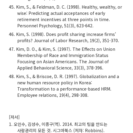
Kim, S., & Feldman, D. C. (1998). Healthy, wealthy, or
wise: Predicting actual acceptances of early
retirement incentives at three points in time.
Personnel Psychology, 51(3), 623-642.
Kim, S. (1998). Does profit sharing increase firms'
profits? Journal of Labor Research, 19(2), 351-370.
Kim, D. O., & Kim, S. (1997). The Effects on Union
Membership of Race and Immigration Status
Focusing on Asian Americans. The Journal of
Applied Behavioral Science, 33(3), 378-396.
Kim, S., & Briscoe, D. R. (1997). Globalization and a
new human resource policy in Korea:
Transformation to a performance-based HRM.
Employee relations, 19(4), 298-308.
[저서]
오인수, 김성수, 이종구(역). 2014. 최고의 팀을 만드는
사람관리의 모든 것. 시그마북스 (저자: Robbins).