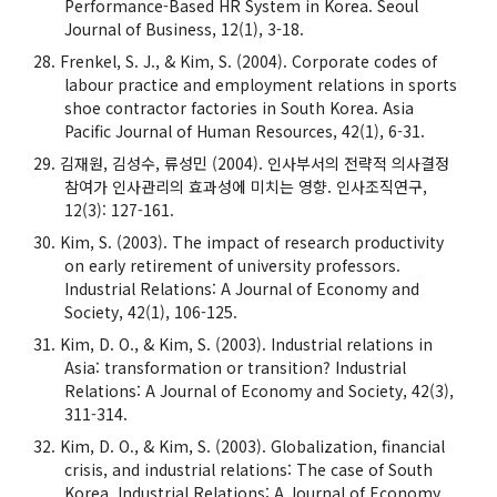
Performance-Based HR System in Korea. Seoul
Journal of Business, 12(1), 3-18.
Frenkel, S. J., & Kim, S. (2004). Corporate codes of
labour practice and employment relations in sports
shoe contractor factories in South Korea. Asia
Pacific Journal of Human Resources, 42(1), 6-31.
김재원, 김성수, 류성민 (2004). 인사부서의 전략적 의사결정
참여가 인사관리의 효과성에 미치는 영향. 인사조직연구,
12(3): 127-161.
Kim, S. (2003). The impact of research productivity
on early retirement of university professors.
Industrial Relations: A Journal of Economy and
Society, 42(1), 106-125.
Kim, D. O., & Kim, S. (2003). Industrial relations in
Asia: transformation or transition? Industrial
Relations: A Journal of Economy and Society, 42(3),
311-314.
Kim, D. O., & Kim, S. (2003). Globalization, financial
crisis, and industrial relations: The case of South
Korea. Industrial Relations: A Journal of Economy