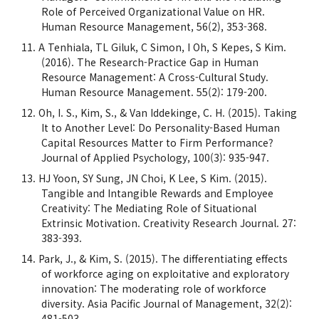
Role of Perceived Organizational Value on HR.
Human Resource Management, 56(2), 353-368.
A Tenhiala, TL Giluk, C Simon, I Oh, S Kepes, S Kim.
(2016). The Research-Practice Gap in Human
Resource Management: A Cross-Cultural Study.
Human Resource Management. 55(2): 179-200.
Oh, I. S., Kim, S., & Van Iddekinge, C. H. (2015). Taking
It to Another Level: Do Personality-Based Human
Capital Resources Matter to Firm Performance?
Journal of Applied Psychology, 100(3): 935-947.
HJ Yoon, SY Sung, JN Choi, K Lee, S Kim. (2015).
Tangible and Intangible Rewards and Employee
Creativity: The Mediating Role of Situational
Extrinsic Motivation. Creativity Research Journal. 27:
383-393.
Park, J., & Kim, S. (2015). The differentiating effects
of workforce aging on exploitative and exploratory
innovation: The moderating role of workforce
diversity. Asia Pacific Journal of Management, 32(2):
481-503.