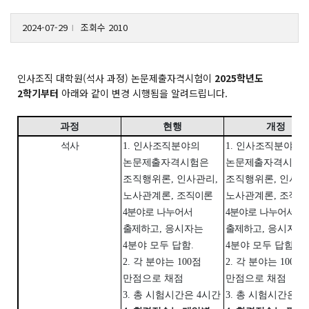
2024-07-29
조회수 2010
l
인사조직 대학원(석사 과정) 논문제출자격시험이
2025학년도
2학기부터
아래와 같이 변경 시행됨을 알려드립니다.
과정
현행
개정
석사
1.
인사조직분야의
1.
인사조직분야의
논문제출자격시험은
논문제출자격시험
조직행위론
,
인사관리
,
조직행위론
,
인사관
노사관계론
,
조직이론
노사관계론
,
조직이
4
분야로 나누어서
4
분야로 나누어서
출제하고
,
응시자는
출제하고
,
응시자는
4
분야 모두 답함
.
4
분야 모두 답함
.
2.
각 분야는
100
점
2.
각 분야는
100
점
만점으로 채점
만점으로 채점
3.
총 시험시간은
4
시간
3.
총 시험시간은
4