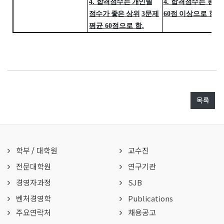
4.
합격점수는 개인별
4.
합격점수는 평균
점수가 좋은 상위
3
문제
60
점 이상으로 함
.
평균
60
점으로 함
.
목록
학부
/
대학원
교수진
전문대학원
연구기관
경영자과정
SJB
벤처경영학
Publications
주요연락처
채용공고