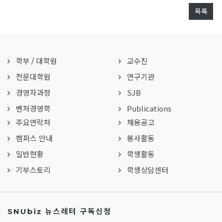
목록
학부
/
대학원
교수진
전문대학원
연구기관
경영자과정
SJB
벤처경영학
Publications
주요연락처
채용공고
캠퍼스 안내
봉사활동
일반현황
학생활동
기부스토리
학생상담센터
SNUbiz 뉴스레터 구독신청