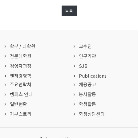
목록
학부
/
대학원
교수진
전문대학원
연구기관
경영자과정
SJB
벤처경영학
Publications
주요연락처
채용공고
캠퍼스 안내
봉사활동
일반현황
학생활동
기부스토리
학생상담센터