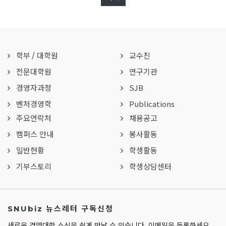
학부
/
대학원
교수진
전문대학원
연구기관
경영자과정
SJB
벤처경영학
Publications
주요연락처
채용공고
캠퍼스 안내
봉사활동
일반현황
학생활동
기부스토리
학생상담센터
SNUbiz 뉴스레터 구독신청
새로운 경영대학 소식을 쉽게 만날 수 있습니다. 이메일을 등록하세요