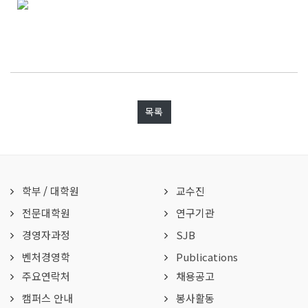
목록
학부
/
대학원
교수진
전문대학원
연구기관
경영자과정
SJB
벤처경영학
Publications
주요연락처
채용공고
캠퍼스 안내
봉사활동