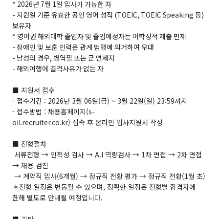
* 2026년 7월 1일 입사가 가능한 자
- 지원일 기준 유효한 공인 영어 성적 (TOEIC, TOEIC Speaking 등)
보유자
* 영어권 해외대학 졸업자 및 졸업예정자는 어학성적 제출 면제
- 장애인 및 보훈 인력은 관계 법령에 의거하여 우대
- 남성의 경우, 병역필 또는 군 면제자
- 해외여행에 결격사유가 없는 자
■ 지원서 접수
- 접수기간 : 2026년 3월 06일(금) ~ 3월 22일(일) 23:59까지
- 접수방법 :
채용홈페이지
(
s-
oil.recruiter.co.kr
)
접속
후
온라인
입사지원서
작성
■ 전형절차
서류전형 → 인적성 검사 → A.I 역량검사 → 1차 면접 → 2차 면접
→ 채용 검진
→ 계약직 입사(6개월) → 정규직 전환 평가 → 정규직 전환(1월 초)
＊전형 일정은 변동될 수 있으며, 정확한 일정은 전형별 합격자에
한해 별도로 안내될 예정입니다.