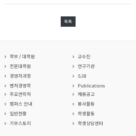
목록
학부
/
대학원
교수진
전문대학원
연구기관
경영자과정
SJB
벤처경영학
Publications
주요연락처
채용공고
캠퍼스 안내
봉사활동
일반현황
학생활동
기부스토리
학생상담센터